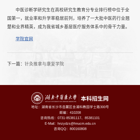
中医诊断学研究生在高校研究生教育分专业排行榜中位于全
国第一，就业率和升学率稳居前列，培养了一大批中医药行业翘
楚和业界精英，成为我省城乡基层医疗服务体系中的骨干力量。
学院官网
下一篇：
针灸推拿与康复学院
地址：湖南省长沙市岳麓区含浦科教园学士路300号
邮编：410208
咨询热线：
0731-85381117、85381101
E-Mail：hnzydzs@hnucm.edu.cn
咨询QQ：800160808